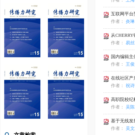
作者：
王
互联网平台
作者：
炎
从CHER
作者：
易
国内编辑主体
作者：
王
在线社区产
作者：
祝诗
高职院校纪
作者：
吴
基于无线发
作者：
吴