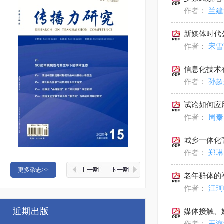
作者：
兰
新媒体时代
作者：
宋
信息化技术
作者：
孙
试论如何应
作者：
周
城乡一体化
作者：
郑
更多杂志>>
老年群体的
作者：
汪
近期出版
媒体接触、