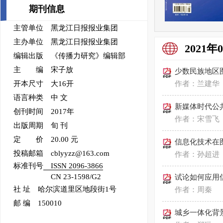
期刊信息
主管单位 黑龙江日报报业集团
主办单位 黑龙江日报报业集团
2021年
编辑出版 《传播力研究》编辑部
主 编 宋子放
少数民族地区
开本尺寸 大16开
作者：兰建华
语言种类 中 文
新媒体时代公
创刊时间 2017年
作者：宋雪飞
出版周期 旬 刊
定 价 20.00 元
信息化技术在
投稿邮箱 cblyyzz@163.com
作者：孙超进
标准刊号
ISSN 2096-3866
CN 23-1598/G2
试论如何应用
社 址 哈尔滨道里区地段街1号
作者：周秦
邮 编 150010
城乡一体化背